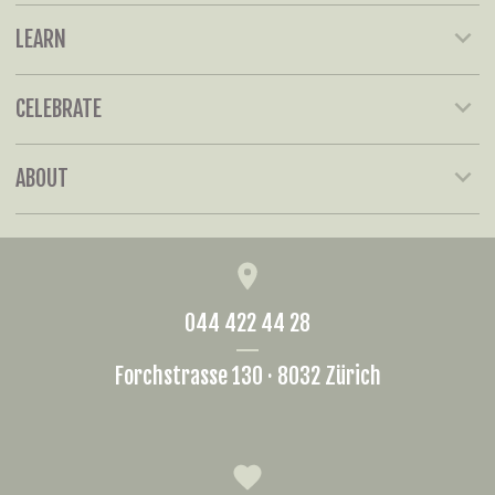
Opt
Pro
LEARN
kö
gew
auf
wer
der
CELEBRATE
Pro
gew
ABOUT
wer
044 422 44 28
Forchstrasse 130 · 8032 Zürich