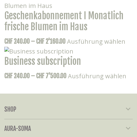
wei
bis
Geschenkabonnement I Monatlich
meh
CHF 8'800.00
Var
frische Blumen im Haus
auf
Die
Preisspanne:
Ausführung wählen
CHF
240.00
–
CHF
2'160.00
Die
Pro
CHF 240.00
Opt
wei
Business subscription
bis
kö
meh
CHF 2'160.00
auf
Die
Preisspanne:
Ausführung wählen
CHF
240.00
–
CHF
7'500.00
Var
der
Pro
CHF 240.00
auf.
Pro
wei
bis
Die
gew
meh
CHF 7'500.00
Opt
wer
SHOP
Var
kön
auf
auf
AURA-SOMA
Die
der