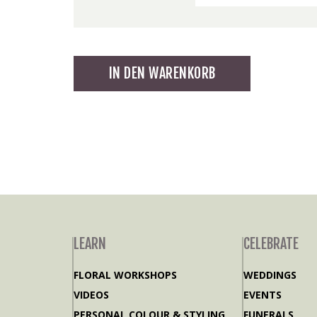
Sukkulente
IN DEN WARENKORB
Kleinod
II
Menge
LEARN
CELEBRATE
FLORAL WORKSHOPS
WEDDINGS
VIDEOS
EVENTS
PERSONAL COLOUR & STYLING
FUNERALS